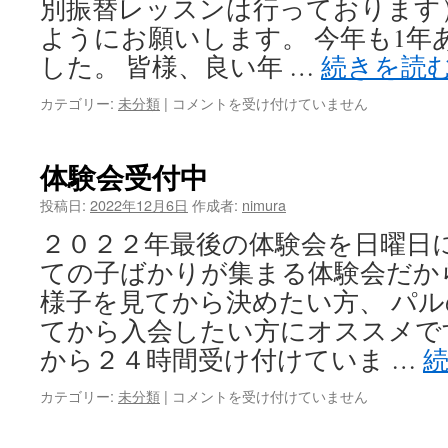
別振替レッスンは行っております
は
ようにお願いします。 今年も1年
した。 皆様、良い年 …
続きを読
カテゴリー:
未分類
|
休
コメントを受け付けていません
館
日
の
体験会受付中
お
知
投稿日:
2022年12月6日
作成者:
nimura
ら
２０２２年最後の体験会を日曜日に
せ
は
ての子ばかりが集まる体験会だか
様子を見てから決めたい方、 パ
てから入会したい方にオススメで
から２４時間受け付けていま …
カテゴリー:
未分類
|
体
コメントを受け付けていません
験
会