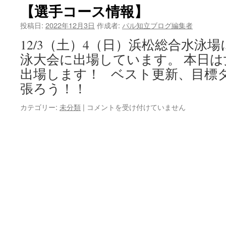
受
【選手コース情報】
付
中
投稿日:
2022年12月3日
作成者:
パル知立ブログ編集者
は
12/3（土）4（日）浜松総合水泳
泳大会に出場しています。 本日
出場します！ ベスト更新、目標
張ろう！！
カテゴリー:
未分類
|
【選
コメントを受け付けていません
手
コ
ー
ス
情
報】
は