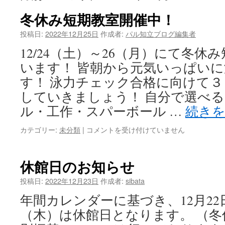
冬休み短期教室開催中！
ツ
投稿日:
2022年12月25日
作成者:
パル知立ブログ編集者
へ
12/24（土）～26（月）にて冬
ス
います！ 皆朝から元気いっぱい
キ
す！ 泳力チェック合格に向けて
ッ
していきましょう！ 自分で選べ
ル・工作・スパーボール …
続き
プ
カテゴリー:
未分類
|
冬
コメントを受け付けていません
休
み
短
休館日のお知らせ
期
教
投稿日:
2022年12月23日
作成者:
sibata
室
年間カレンダーに基づき、12月22
開
催
（木）は休館日となります。 （
中！