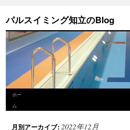
パルスイミング知立のBlog
ホー
コ
ム
ン
テ
2022年12月
月別アーカイブ:
ン