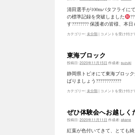
染
め
清田選手が100mバタフライに
よ
の標準記録を突破しました
?
う！
す???????? 保護者の皆様、本
は
カテゴリー:
未分類
|
東
コメントを受け付け
海
ブ
ロ
東海ブロック
ッ
ク
投稿日:
2020年11月15日
作成者:
suzuki
②
は
静岡県トビオにて東海ブロック短
ばりましょう????????????
カテゴリー:
未分類
|
東
コメントを受け付け
海
ブ
ロ
ぜひ体験会へお越しく
ッ
ク
投稿日:
2020年11月11日
作成者:
akane
は
紅葉が色付いてきて、とても綺麗