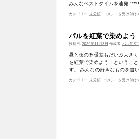
みんなベストタイムを連発???
カテゴリー:
未分類
|
秋
コメントを受け付け
季
認
定
パルを紅葉で染めよう
大
会
投稿日:
2020年11月3日
作成者:
パル知立
は
昼と夜の寒暖差もだいぶ大きく
を紅葉で染めよう！ということ
す。 みんなの好きなものを書
カテゴリー:
未分類
|
パ
コメントを受け付け
ル
を
紅
葉
で
染
め
よ
う！
は