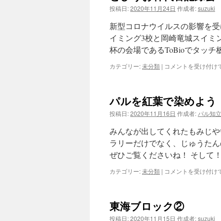
投稿日:
2020年11月24日
作成者:
suzuki
ツ
新型コロナウイルスの影響を受
へ
イミング3校と岡崎竜城スイミン
杯の会場であるToBioでタッ
ス
カテゴリー:
未分類
|
と
コメントを受け付け
キ
び
う
ッ
お
パルを紅葉で染めよう
杯
プ
代
投稿日:
2020年11月16日
作成者:
パル知
替
記
みんなが出してくれたもみじや
録
ラリーだけでなく、じゅうたん
会
ぜひご覧くださいね！ そして
は
カテゴリー:
未分類
|
パ
コメントを受け付け
ル
を
紅
東海ブロック②
葉
で
投稿日:
2020年11月15日
作成者:
suzuki