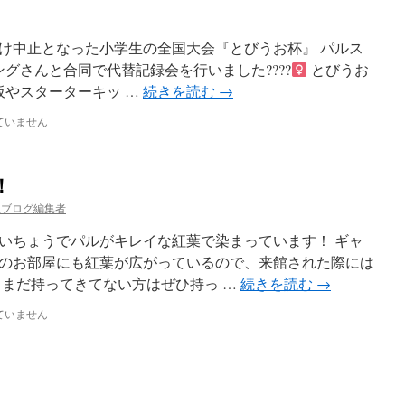
け中止となった小学生の全国大会『とびうお杯』 パルス
グさんと合同で代替記録会を行いました????‍
とびうお
チ板やスターターキッ …
続きを読む
→
ていません
！
立ブログ編集者
いちょうでパルがキレイな紅葉で染まっています！ ギャ
のお部屋にも紅葉が広がっているので、来館された際には
！まだ持ってきてない方はぜひ持っ …
続きを読む
→
ていません