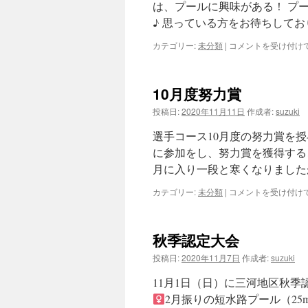
は、プールに興味がある！ プ
♪ 思っている方をお待ちしておりま
カテゴリー:
未分類
|
ぜ
コメントを受け付け
ひ
体
験
10月度努力賞
会
へ
投稿日:
2020年11月11日
作成者:
suzuki
お
越
選手コース10月度の努力賞を授
し
に参加をし、努力賞を獲得すること
く
月に入り一段と寒くなりました
だ
さ
カテゴリー:
未分類
|
10
コメントを受け付け
い
月
☆
度
は
努
秋季認定大会
力
賞
投稿日:
2020年11月7日
作成者:
suzuki
は
11月1日（日）に三河地区秋季
2月振りの短水路プール（2