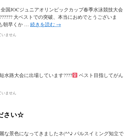
て全国JOCジュニアオリンピックカップ春季水泳競技大会
??????? 大ベストでの突破、本当におめでとうございま
日も朝早くか …
続きを読む
→
ていません
水路大会に出場しています????‍
ベスト目指してがん
ていません
ださい☆
な景色になってきましたネ(^^♪ パルスイミング知立で