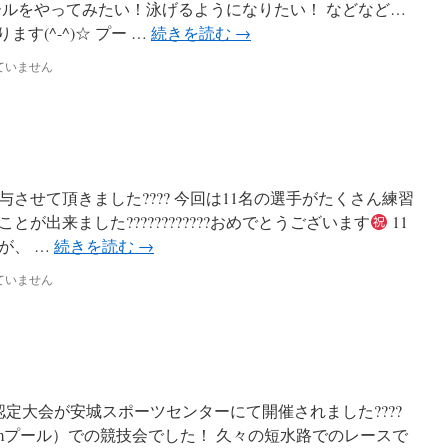
ールをやってみたい！泳げるようになりたい！ などなど…
す(^-^)☆ プー …
続きを読む
→
ていません
与させて頂きました???? 今回は11名の選手がたくさん練習
が出来ました????????????おめでとうございます
11
が、 …
続きを読む
→
ていません
認定大会が安城スポーツセンターにて開催されました????‍
5mプール）での競技会でした！ 久々の短水路でのレースで