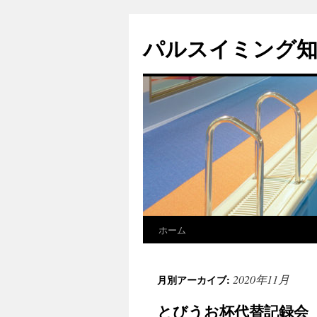
パルスイミング知立
ホーム
コ
ン
2020年11月
月別アーカイブ:
テ
とびうお杯代替記録会
ン