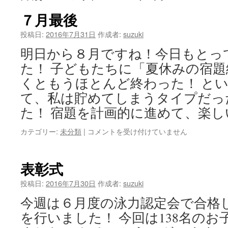
ツ
７月最後
へ
投稿日:
2016年7月31日
作成者:
suzuki
明日から８月ですね！今日もとっ
ス
た！ 子どもたちに「夏休みの宿
キ
くともうほとんど終わった！ と
ッ
て、私は貯めてしまうタイプだっ
た！ 宿題を計画的に進めて、楽し
プ
７
カテゴリー:
未分類
|
コメントを受け付けていません
月
最
後
表彰式
は
投稿日:
2016年7月30日
作成者:
suzuki
今週は６月度の泳力認定会で合格
を行いました！ 今回は138名の