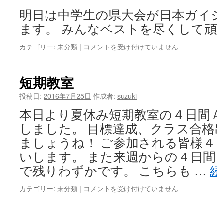
明日は中学生の県大会が日本ガイ
ます。 みんなベストを尽くして
県
カテゴリー:
未分類
|
コメントを受け付けていません
大
会
は
短期教室
投稿日:
2016年7月25日
作成者:
suzuki
本日より夏休み短期教室の４日間
しました。 目標達成、クラス合
ましょうね！ ご参加される皆様
いします。 また来週からの４日
で残りわずかです。 こちらも …
短
カテゴリー:
未分類
|
コメントを受け付けていません
期
教
室