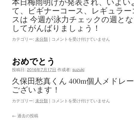
本日梅雨明けが発表され、いよい
て、ビギナーコース、レギュラー
スは 今週が泳力チェックの週とな
してがんばりましょう！
泳
カテゴリー:
未分類
|
コメントを受け付けていません
力
チ
ェ
おめでとう
ッ
ク
投稿日:
2016年7月17日
作成者:
suzuki
週
久保田愁真くん 400m個人メドレー
は
ございます！
お
カテゴリー:
未分類
|
コメントを受け付けていません
め
で
←
過去の投稿
と
う
は