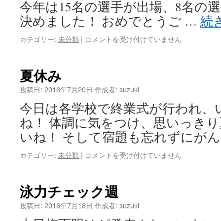
今年は15名の選手が出場、8名の
決めました！ おめでとうご …
続
西
カテゴリー:
未分類
|
コメントを受け付けていません
三
大
会
夏休み
は
投稿日:
2016年7月20日
作成者:
suzuki
今日は各学校で終業式が行われ、
ね！ 体調に気をつけ、思いっき
いね！ そして宿題も忘れずにが
夏
カテゴリー:
未分類
|
コメントを受け付けていません
休
み
は
泳力チェック週
投稿日:
2016年7月18日
作成者:
suzuki