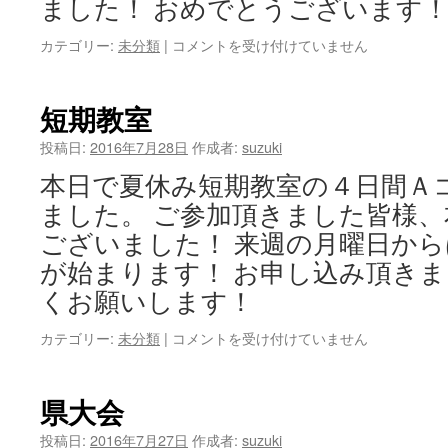
ました！ おめでとうございます
表
カテゴリー:
未分類
|
コメントを受け付けていません
彰
式
は
短期教室
投稿日:
2016年7月28日
作成者:
suzuki
本日で夏休み短期教室の４日間Ａ
ました。 ご参加頂きました皆様
ございました！ 来週の月曜日か
が始まります！ お申し込み頂き
くお願いします！
短
カテゴリー:
未分類
|
コメントを受け付けていません
期
教
室
県大会
は
投稿日:
2016年7月27日
作成者:
suzuki