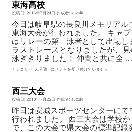
東海高校
は
投稿日:
2016年7月24日
作成者:
suzuki
今日は岐阜県の長良川メモリアル
東海大会が行われました。 キャ
はリレーの第一泳者として出場し
ラストレースとなりましたが、見
泳ぎきりました！ 仲間と共に全 
東
カテゴリー:
未分類
|
コメントを受け付けていません
海
高
校
西三大会
は
投稿日:
2016年7月22日
作成者:
suzuki
昨日は安城スポーツセンターにて
行われました。 西三大会は学校
で、この大会で県大会の標準記録