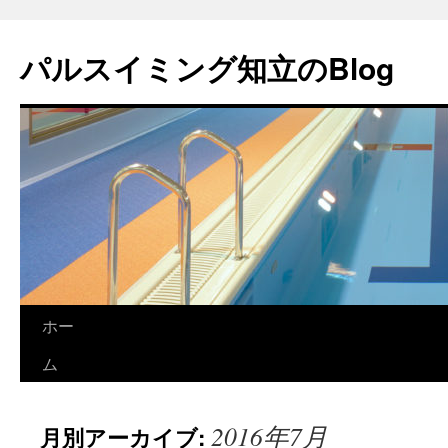
パルスイミング知立のBlog
コ
ホー
ン
ム
テ
2016年7月
月別アーカイブ:
ン