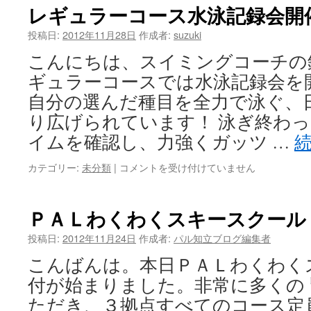
も
レギュラーコース水泳記録会開
は
ら
い
投稿日:
2012年11月28日
作成者:
suzuki
ま
こんにちは、スイミングコーチの
し
た！
ギュラーコースでは水泳記録会を
は
自分の選んだ種目を全力で泳ぐ、
り広げられています！ 泳ぎ終わ
イムを確認し、力強くガッツ …
カテゴリー:
未分類
|
レ
コメントを受け付けていません
ギ
ュ
ラ
ＰＡＬわくわくスキースクール 
ー
コ
投稿日:
2012年11月24日
作成者:
パル知立ブログ編集者
ー
こんばんは。本日ＰＡＬわくわく
ス
水
付が始まりました。非常に多くの
泳
ただき、３拠点すべてのコース定
記