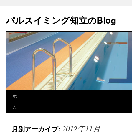
パルスイミング知立のBlog
ホー
コ
ム
ン
テ
2012年11月
月別アーカイブ:
ン