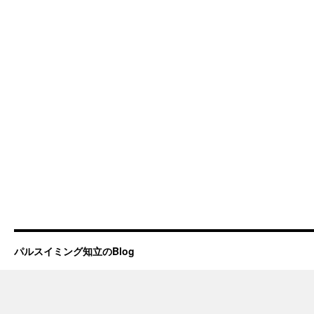
Ｖ
ｏ
ｌ.2
は
パルスイミング知立のBlog