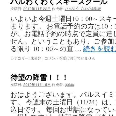
パルわくわくスキースクール Ｖ
よ
り
投稿日:
2012年11月22日
作成者:
パル知立ブログ編集者
申
いよいよ今週土曜日10：00～ス
込
み
まります。 お電話予約の方は10：
受
が、お電話予約の時点で定員に達
付
ス
せん。ということもあり、ご参加
タ
る限り 10：00～の直 …
続きを読
ー
ト！
カテゴリー:
未分類
|
パ
コメントを受け付けていません
は
ル
わ
く
待望の降雪！！！
わ
く
投稿日:
2012年11月19日
作成者:
gotou
ス
おはようございます。パルスイミ
キ
ー
す。 今週末の土曜日（11/24）は
ス
込日です。 毎回お世話になって
ク
ー