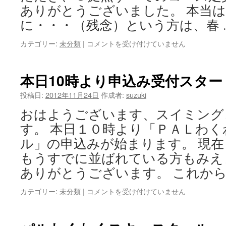
録
ありがとうございました。 本当
会
に・・・（残念）という方は、春 
開
催
カテゴリー:
未分類
|
Ｐ
コメントを受け付けていません
中！
Ａ
は
Ｌ
わ
本日10時より申込み受付スター
く
わ
投稿日:
2012年11月24日
作成者:
suzuki
く
おはようございます、スイミング
ス
キ
す。 本日１０時より「ＰＡＬわ
ー
ル」の申込みが始まります。 現
ス
ク
もうすでに並ばれている方もみえ
ー
ありがとうございます。 これから
ル
Ｖ
カテゴリー:
未分類
|
本
コメントを受け付けていません
ｏ
日
ｌ.4
10
は
時