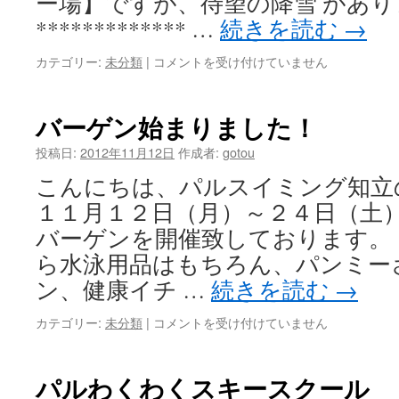
ー場】ですが、待望の降雪 があり
ル
************* …
続きを読む
→
Ｖ
ｏ
カテゴリー:
未分類
|
待
コメントを受け付けていません
ｌ.3
望
は
の
降
バーゲン始まりました！
雪！！！
は
投稿日:
2012年11月12日
作成者:
gotou
こんにちは、パルスイミング知立
１１月１２日（月）～２４日（土）
バーゲンを開催致しております。
ら水泳用品はもちろん、パンミー
ン、健康イチ …
続きを読む
→
カテゴリー:
未分類
|
バ
コメントを受け付けていません
ー
ゲ
ン
パルわくわくスキースクール Ｖ
始