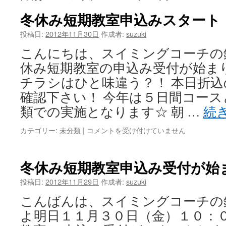
冬休み短期教室申込みスタート
ツ
投稿日:
2012年11月30日
作成者:
suzuki
へ
こんにちは、スイミングコーチの
ス
休み短期教室の申込み受付が始ま
キ
チラシはひと味違う？！ 本日折
ッ
確認下さい！ 今年は５日間コース
類での実施となります☆ 朝 …
続
プ
カテゴリー:
未分類
|
冬
コメントを受け付けていません
休
み
短
冬休み短期教室申込み受付が始
期
教
投稿日:
2012年11月29日
作成者:
suzuki
室
こんばんは、スイミングコーチの
申
込
よ明日１１月３０日（金）１０：
み