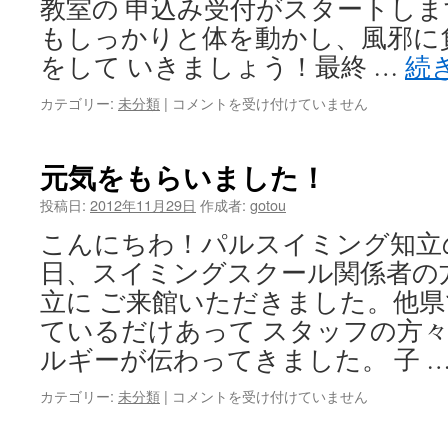
教室の 申込み受付がスタートしま
ス
タ
もしっかりと体を動かし、風邪に
ー
をして いきましょう！最終 …
続
ト！
は
カテゴリー:
未分類
|
冬
コメントを受け付けていません
休
み
短
元気をもらいました！
期
教
投稿日:
2012年11月29日
作成者:
gotou
室
こんにちわ！パルスイミング知立
申
込
日、スイミングスクール関係者の
み
立に ご来館いただきました。他
受
付
ているだけあって スタッフの方
が
ルギーが伝わってきました。 子 
始
ま
カテゴリー:
未分類
|
元
コメントを受け付けていません
り
気
ま
を
す。