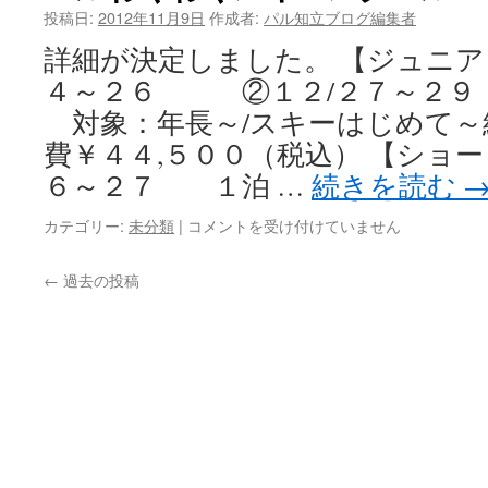
ま
投稿日:
2012年11月9日
作成者:
パル知立ブログ編集者
り
詳細が決定しました。 【ジュニア
ま
し
４～２６ ②１２/２７～２
た！
対象：年長～/スキーはじめ
は
費￥４４,５００（税込） 【ショー
６～２７ １泊 …
続きを読む
カテゴリー:
未分類
|
パ
コメントを受け付けていません
ル
わ
←
過去の投稿
く
わ
く
ス
キ
ー
ス
ク
ー
ル